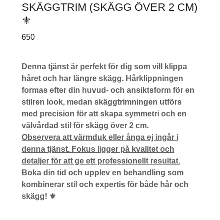
SKÄGGTRIM (SKÄGG ÖVER 2 CM)
⚜️
650
Denna tjänst är perfekt för dig som vill klippa
håret och har längre skägg. Hårklippningen
formas efter din huvud- och ansiktsform för en
stilren look, medan skäggtrimningen utförs
med precision för att skapa symmetri och en
välvårdad stil för skägg över 2 cm.
Observera att värmduk eller ånga ej ingår i
denna tjänst. Fokus ligger på kvalitet och
detaljer för att ge ett professionellt resultat.
Boka din tid och upplev en behandling som
kombinerar stil och expertis för både hår och
skägg! ⚜️