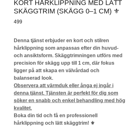
KORT HÅRKLIPPNING MED LÄTT
SKÄGGTRIM (SKÄGG 0–1 CM) ⚜️
499
Denna tjänst erbjuder en kort och stilren
hårklippning som anpassas efter din huvud-
och ansiktsform. Skäggtrimningen utförs med
precision för skägg upp till 1 cm, där fokus
ligger på att skapa en välvårdad och
balanserad look.
Observera att värmduk eller ånga ej ingår i
denna tjänst. Tjänsten är perfekt för dig som
söker en snabb och enkel behandling med hög
kvalitet.
Boka din tid och få en professionell
hårklippning och lätt skäggtrim! ⚜️